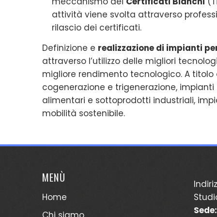
meccanismo dei
Certificati Bianchi
(T
attività viene svolta attraverso professio
rilascio dei certificati.
Definizione e
realizzazione di impianti pe
attraverso l’utilizzo delle migliori tecnol
migliore rendimento tecnologico. A titol
cogenerazione e trigenerazione, impianti 
alimentari e sottoprodotti industriali, imp
mobilità sostenibile.
MENÙ
Indiri
Home
Studi
Sede:
Chi siamo