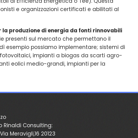
itoli di Efficienza Energetica o Tee). Questa
nisti e organizzazioni certificati e abilitati al
r la produzione di energia da fonti rinnovabili
ogie presenti sul mercato che permettano il
o dì esempio possiamo implementare; sistemi di
fotovoltaici, impianti a biogas da scarti agro-
ianti eolici medio-grandi, impianti per la
zzo
o Rinaldi Consulting:
Via Meravigli,16 20123