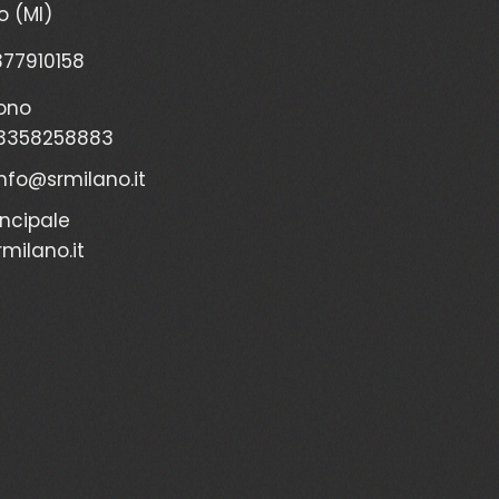
o (MI)
2377910158
ono
3358258883
info@srmilano.it
incipale
milano.it