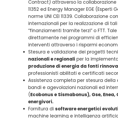
Contract) attraverso la collaborazione c
11352 ed Energy Manager EGE (Esperti Ge
norme UNI CEI 11339. Collaborazione con 
internazionali per la realizzazione di t
“finanziamenti tramite terzi” o FTT. Tal
direttamente nei programmi di efficienz
interventi attraverso i risparmi economi
Stesura e validazione dei progetti tecni
nazionali e regionali
per la implementaz
produzione di energia da fonti rinnova
professionisti abilitati e certificati sec
Assistenza completa per stesura dell
bandi e agevolazioni nazionali ed intern
(
Ecobonus e Sismabonus), Gse, Enea, C
energivori.
Fornitura di
software energetici evolut
machine learning e intelligenza artificia