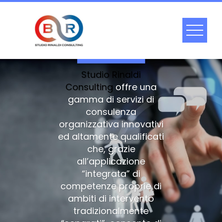
Skip
to
content
LO STUDIO
Studio Rinaldi
Consulting
offre una
gamma di servizi di
consulenza
organizzativa innovativi
ed altamente qualificati
che, grazie
all’applicazione
“integrata” di
competenze proprie di
ambiti di intervento
tradizionalmente