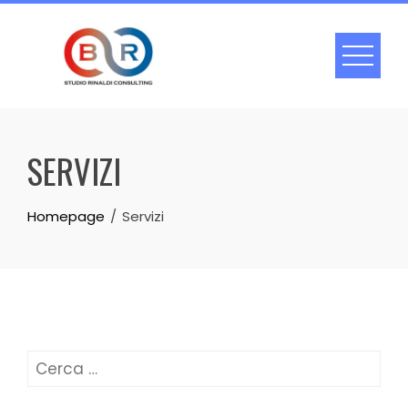
Skip
to
content
SERVIZI
Homepage
Servizi
Ricerca
per: