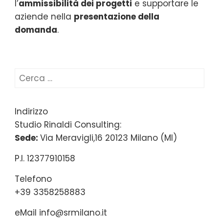
l’
ammissibilità dei progetti
e supportare le
aziende nella
presentazione della
domanda
.
Ricerca
per:
Indirizzo
Studio Rinaldi Consulting:
Sede:
Via Meravigli,16 20123 Milano (MI)
P.I. 12377910158
Telefono
+39 3358258883
eMail
info@srmilano.it