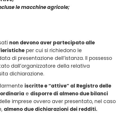
incluse le macchine agricole;
ssati
non devono aver partecipato alle
ieristiche
per cui si richiedono le
ata di presentazione dell’istanza. Il possesso
ato dall’organizzatore della relativa
ita dichiarazione.
golarmente
iscritte e “attive” al Registro delle
 ordinaria
e
disporre di almeno due bilanci
 delle imprese ovvero aver presentato, nel caso
e,
almeno due dichiarazioni dei redditi.