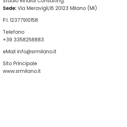
Studio Rinaldi Consulting:
Sede:
Via Meravigli,16 20123 Milano (MI)
P.I. 12377910158
Telefono
+39 3358258883
eMail
info@srmilano.it
Sito Principale
www.srmilano.it