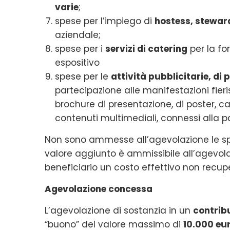
varie
;
spese per l’impiego di
hostess, steward
aziendale;
spese per i
servizi di catering
per la for
espositivo
spese per le
attività pubblicitarie, d
partecipazione alle manifestazioni fieri
brochure di presentazione, di poster, carte
contenuti multimediali, connessi alla p
Non sono ammesse all’agevolazione le spe
valore aggiunto è ammissibile all’agevola
beneficiario un costo effettivo non recupe
Agevolazione concessa
L’agevolazione di sostanzia in un
contrib
“buono” del valore massimo di
10.000 eu