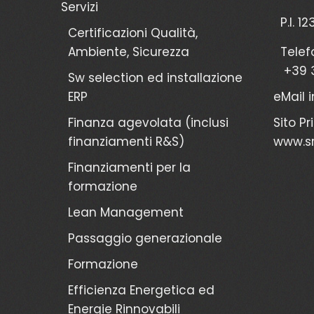
Servizi
P.I. 1
Certificazioni Qualità,
Ambiente, Sicurezza
Telef
+39 
Sw selection ed installazione
ERP
eMail
Finanza agevolata (inclusi
Sito Pr
finanziamenti R&S)
www.sr
Finanziamenti per la
formazione
Lean Management
Passaggio generazionale
Formazione
Efficienza Energetica ed
Energie Rinnovabili