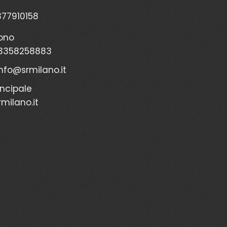
2377910158
ono
3358258883
info@srmilano.it
incipale
milano.it