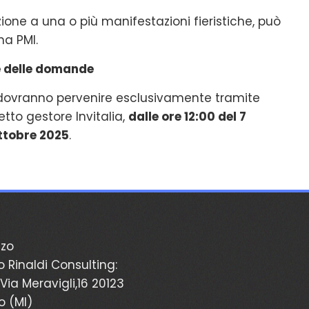
ione a una o più manifestazioni fieristiche, può
na PMI.
e delle domande
ovranno pervenire esclusivamente tramite
tto gestore Invitalia,
dalle ore 12:00 del 7
 ottobre 2025
.
zzo
o Rinaldi Consulting:
Via Meravigli,16 20123
o (MI)