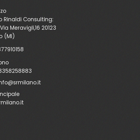
zzo
o Rinaldi Consulting:
Via Meravigli,16 20123
o (MI)
2377910158
ono
3358258883
info@srmilano.it
incipale
milano.it