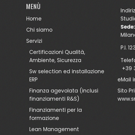
MENÙ
Indiri
Home
Studi
Sede:
Chi siamo
Milan
Servizi
P.I. 1
Certificazioni Qualità,
Ambiente, Sicurezza
Telef
+39 
Sw selection ed installazione
ERP
eMail
Finanza agevolata (inclusi
Sito Pr
finanziamenti R&S)
www.sr
Finanziamenti per la
formazione
Lean Management