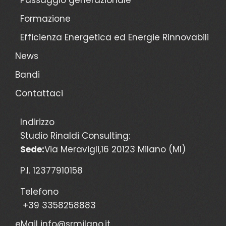
Formazione
Efficienza Energetica ed Energie Rinnovabili
News
Bandi
Contattaci
Indirizzo
Studio Rinaldi Consulting:
Sede:
Via Meravigli,16 20123 Milano (MI)
P.I. 12377910158
Telefono
+39 3358258883
eMail
info@srmilano.it