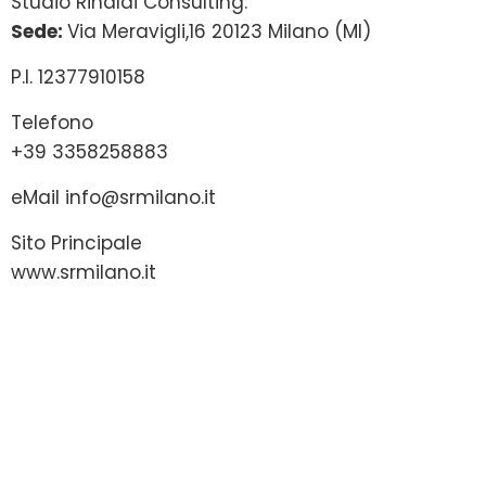
Studio Rinaldi Consulting:
Sede:
Via Meravigli,16 20123 Milano (MI)
P.I. 12377910158
Telefono
+39 3358258883
eMail
info@srmilano.it
Sito Principale
www.srmilano.it