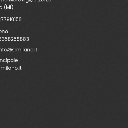
o (MI)
2377910158
ono
3358258883
info@srmilano.it
incipale
milano.it