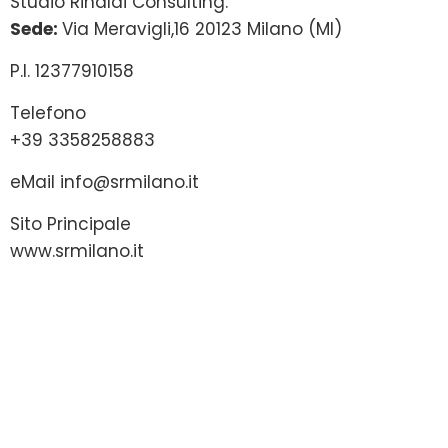
Studio Rinaldi Consulting:
Sede:
Via Meravigli,16 20123 Milano (MI)
P.I. 12377910158
Telefono
+39 3358258883
eMail
info@srmilano.it
Sito Principale
www.srmilano.it