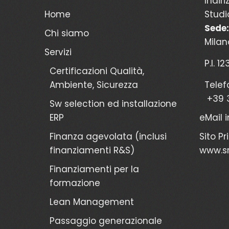
Indiri
Home
Studi
Sede:
Chi siamo
Milan
Servizi
P.I. 1
Certificazioni Qualità,
Ambiente, Sicurezza
Telef
+39 
Sw selection ed installazione
ERP
eMail
Finanza agevolata (inclusi
Sito Pr
finanziamenti R&S)
www.sr
Finanziamenti per la
formazione
Lean Management
Passaggio generazionale