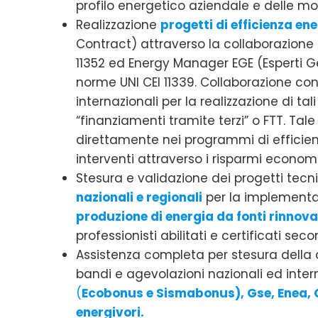
profilo energetico aziendale e delle mo
Realizzazione
progetti di efficienza en
Contract) attraverso la collaborazione c
11352 ed Energy Manager EGE (Esperti Ge
norme UNI CEI 11339. Collaborazione con 
internazionali per la realizzazione di t
“finanziamenti tramite terzi” o FTT. Tal
direttamente nei programmi di efficienz
interventi attraverso i risparmi economi
Stesura e validazione dei progetti tecni
nazionali e regionali
per la implementaz
produzione di energia da fonti rinnova
professionisti abilitati e certificati sec
Assistenza completa per stesura dell
bandi e agevolazioni nazionali ed intern
(
Ecobonus e Sismabonus), Gse, Enea, C
energivori.