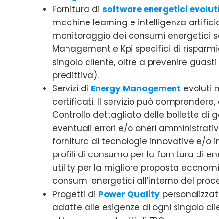
Fornitura di
software energetici evolut
machine learning e intelligenza artificia
monitoraggio dei consumi energetici so
Management e Kpi specifici di risparmi
singolo cliente, oltre a prevenire gua
predittiva).
Servizi di
Energy Management
evoluti m
certificati. Il servizio può comprendere, 
Controllo dettagliato delle bollette di 
eventuali errori e/o oneri amministrativi
fornitura di tecnologie innovative e/o i
profili di consumo per la fornitura di en
utility per la migliore proposta econom
consumi energetici all’interno del proc
Progetti di
Power Quality
personalizzati
adatte alle esigenze di ogni singolo cl