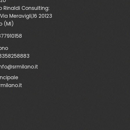
zzo
o Rinaldi Consulting:
Via Meravigli,16 20123
o (MI)
2377910158
ono
3358258883
info@srmilano.it
incipale
milano.it