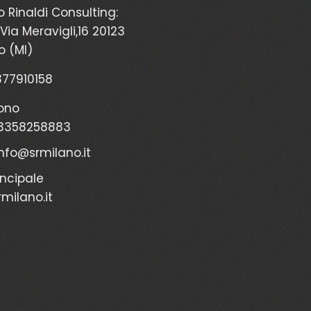
o Rinaldi Consulting:
Via Meravigli,16 20123
o (MI)
2377910158
ono
3358258883
info@srmilano.it
incipale
milano.it