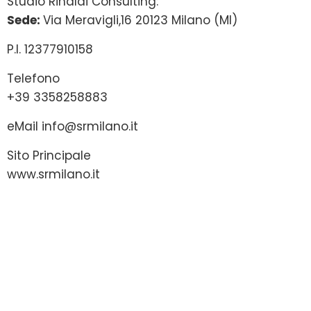
Studio Rinaldi Consulting:
Sede:
Via Meravigli,16 20123 Milano (MI)
P.I. 12377910158
Telefono
+39 3358258883
eMail
info@srmilano.it
Sito Principale
www.srmilano.it