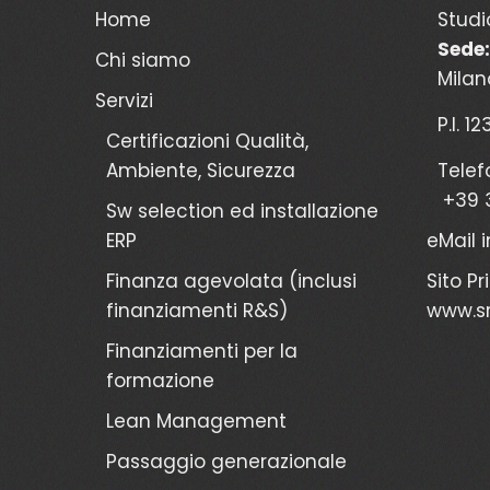
Home
Studi
Sede:
Chi siamo
Milan
Servizi
P.I. 1
Certificazioni Qualità,
Ambiente, Sicurezza
Telef
+39 
Sw selection ed installazione
ERP
eMail
Finanza agevolata (inclusi
Sito Pr
finanziamenti R&S)
www.sr
Finanziamenti per la
formazione
Lean Management
Passaggio generazionale