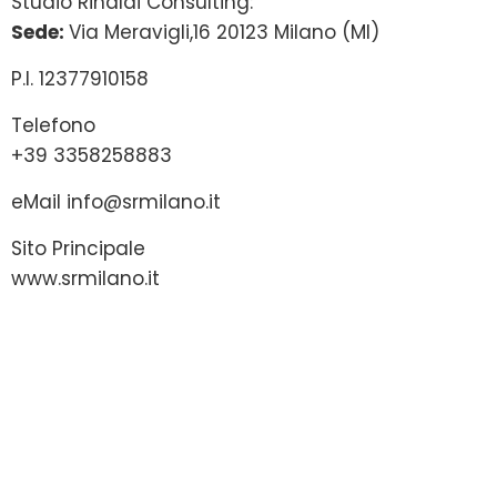
Studio Rinaldi Consulting:
Sede:
Via Meravigli,16 20123 Milano (MI)
P.I. 12377910158
Telefono
+39 3358258883
eMail
info@srmilano.it
Sito Principale
www.srmilano.it