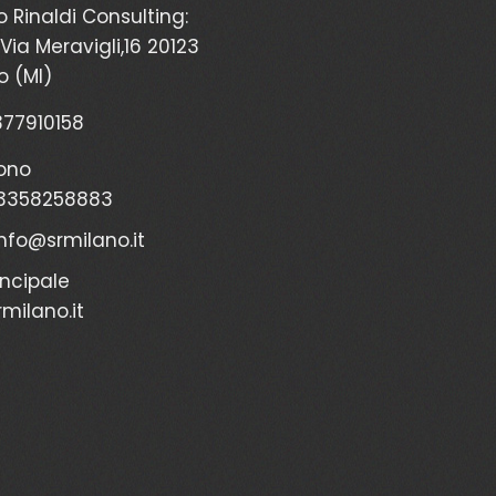
o Rinaldi Consulting:
Via Meravigli,16 20123
o (MI)
2377910158
ono
3358258883
info@srmilano.it
incipale
milano.it