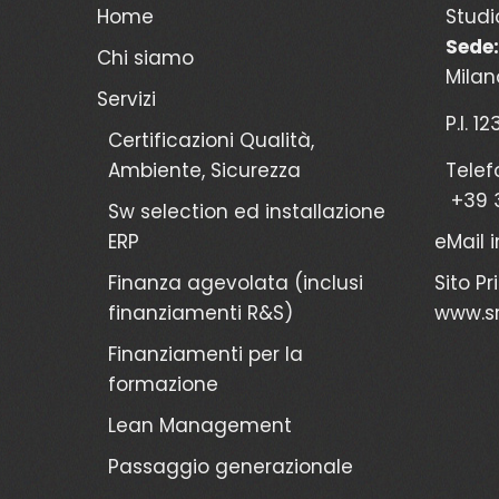
Home
Studi
Sede:
Chi siamo
Milan
Servizi
P.I. 1
Certificazioni Qualità,
Ambiente, Sicurezza
Telef
+39 
Sw selection ed installazione
ERP
eMail
Finanza agevolata (inclusi
Sito Pr
finanziamenti R&S)
www.sr
Finanziamenti per la
formazione
Lean Management
Passaggio generazionale