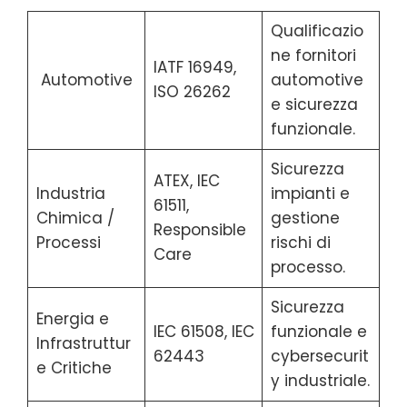
Qualificazio
ne fornitori
IATF 16949,
Automotive
automotive
ISO 26262
e sicurezza
funzionale.
Sicurezza
ATEX, IEC
Industria
impianti e
61511,
Chimica /
gestione
Responsible
Processi
rischi di
Care
processo.
Sicurezza
Energia e
IEC 61508, IEC
funzionale e
Infrastruttur
62443
cybersecurit
e Critiche
y industriale.