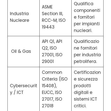
Qualifica
ASME
componenti
Industria
Section III,
e fornitori
Nucleare
RCC-M, ISO
per impianti
19443
nucleari.
API Q1, API
Qualificazio
Q2, ISO
ne fornitori
Oil & Gas
27001, ISO
per industria
29001
petrolifera.
Common
Certificazion
Criteria (ISO
e sicurezza
Cybersecurit
15408),
prodotti
y / ICT
EUCC, ISO
digitali e
27017, ISO
sistemi ICT
27018
critici.