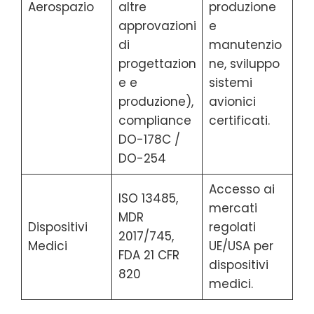
Aerospazio
altre
produzione
approvazioni
e
di
manutenzio
progettazion
ne, sviluppo
e e
sistemi
produzione),
avionici
compliance
certificati.
DO-178C /
DO-254
Accesso ai
ISO 13485,
mercati
MDR
Dispositivi
regolati
2017/745,
Medici
UE/USA per
FDA 21 CFR
dispositivi
820
medici.