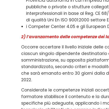
Provincia autonoma in cui l’impresa ha 
pubbliche o private o strutture collegate
interprofessionali in base al Reg. CE 68/
di qualità Uni En ISO 9001:2000 settore EA 
i Competer Center 4.05 e gli European D
2) l’avanzamento delle competenze dei lav
Occorre accertare il livello iniziale delle
ciascun singolo dipendente destinatario d
somministrazione, su apposita piattaform
standardizzato, secondo criteri e modalità
che sarà emanato entro 30 giorni dalla da
2022.
Considerate le competenze iniziali accerta
formatore stabilisce il contenuto e la dur
specifiche più adeguate, applicando i modu