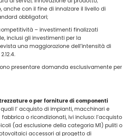
ura di servizi; innovazione di prodotto;
nche con il fine di innalzare il livello di
tandard obbligatori;
mpetitività – investimenti finalizzati
 inclusi gli investimenti per la
revista una maggiorazione dell’intensità di
2.12.4.
ssono presentare domanda esclusivamente per
trezzature o per forniture di componenti
, quali l’ acquisto di impianti, macchinari e
fabbrica o ricondizionati, ivi incluso: l’acquisto
icoli (ad esclusione della categoria M1) puliti o
fotovoltaici accessori al progetto di