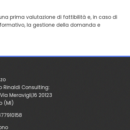
a prima valutazione di fattibilità e, in caso di
o formativo, la gestione della domanda e
zzo
o Rinaldi Consulting:
Via Meravigli,16 20123
o (MI)
2377910158
ono