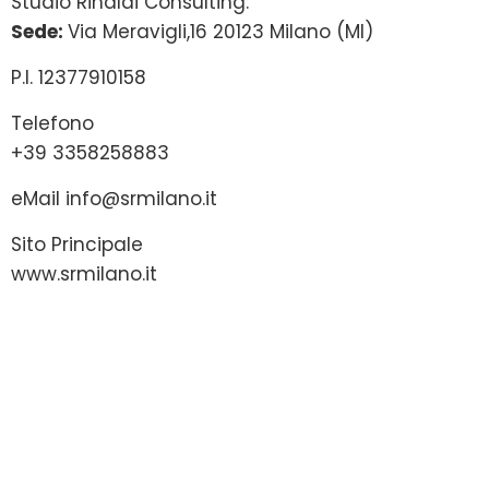
Studio Rinaldi Consulting:
Sede:
Via Meravigli,16 20123 Milano (MI)
P.I. 12377910158
Telefono
+39 3358258883
eMail
info@srmilano.it
Sito Principale
www.srmilano.it