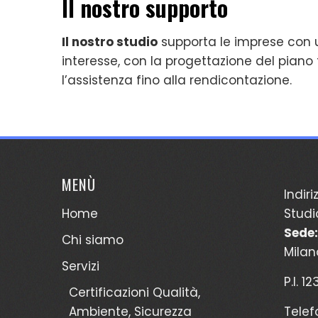
Il nostro supporto
Il nostro studio
supporta le imprese con un
interesse, con la progettazione del pian
l’assistenza fino alla rendicontazione.
MENÙ
Indiri
Home
Studi
Sede:
Chi siamo
Milan
Servizi
P.I. 1
Certificazioni Qualità,
Ambiente, Sicurezza
Telef