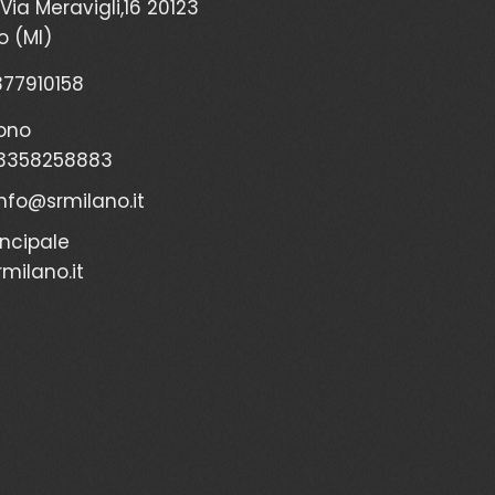
Via Meravigli,16 20123
o (MI)
2377910158
ono
3358258883
info@srmilano.it
incipale
milano.it