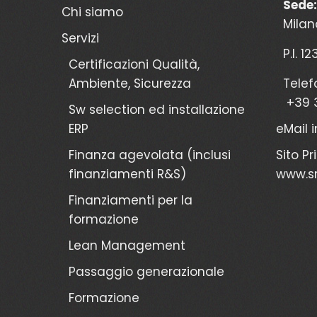
Sede:
Chi siamo
Milan
Servizi
P.I. 1
Certificazioni Qualità,
Ambiente, Sicurezza
Telef
+39 
Sw selection ed installazione
ERP
eMail
Finanza agevolata (inclusi
Sito Pr
finanziamenti R&S)
www.sr
Finanziamenti per la
formazione
Lean Management
Passaggio generazionale
Formazione