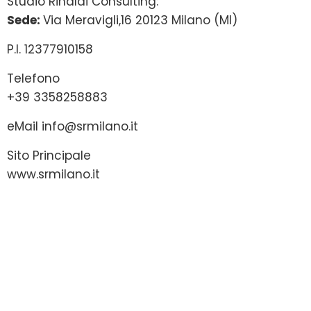
Studio Rinaldi Consulting:
Sede:
Via Meravigli,16 20123 Milano (MI)
P.I. 12377910158
Telefono
+39 3358258883
eMail
info@srmilano.it
Sito Principale
www.srmilano.it