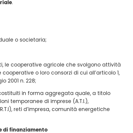
riale
.
iduale o societaria;
, le cooperative agricole che svolgono attività
e cooperative o loro consorzi di cui all’articolo 1,
o 2001 n. 228;
) costituiti in forma aggregata quale, a titolo
oni temporanee di imprese (A.T.I.),
T.I), reti d’impresa, comunità energetiche
le di finanziamento