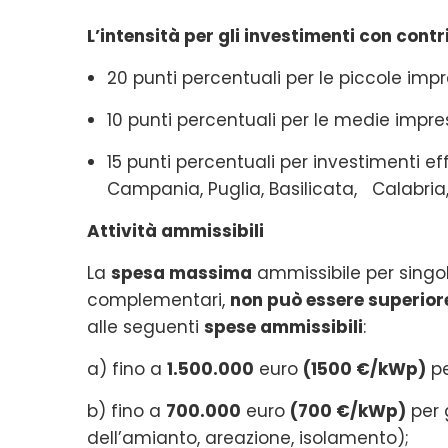
L’intensità per gli investimenti con con
20 punti percentuali per le piccole impr
10 punti percentuali per le medie impre
15 punti percentuali per investimenti ef
Campania, Puglia, Basilicata, Calabria,
Attività ammissibili
La
spesa massima
ammissibile per singola
complementari,
non può essere superior
alle seguenti
spese ammissibili
:
a) fino a
1.500.000
euro
(1500 €/kWp)
p
b) fino a
700.000
euro
(700 €/kWp)
per 
dell’amianto, areazione, isolamento);