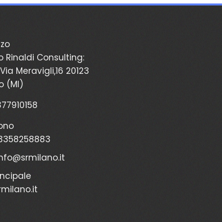
zzo
o Rinaldi Consulting:
Via Meravigli,16 20123
o (MI)
2377910158
ono
3358258883
info@srmilano.it
incipale
milano.it