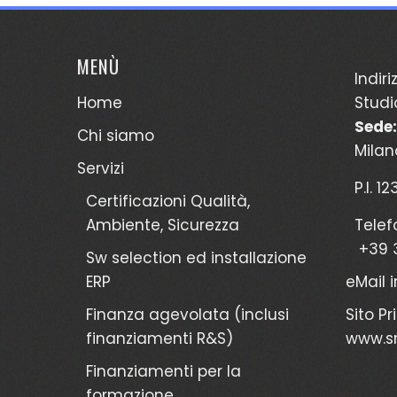
MENÙ
Indiri
Home
Studi
Sede:
Chi siamo
Milan
Servizi
P.I. 1
Certificazioni Qualità,
Ambiente, Sicurezza
Telef
+39 
Sw selection ed installazione
ERP
eMail
Finanza agevolata (inclusi
Sito Pr
finanziamenti R&S)
www.sr
Finanziamenti per la
formazione