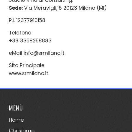
Sede:
Via Meravigli,16 20123 Milano (MI)
P.I. 12377910158
Telefono
+39 3358258883
eMail
info@srmilano.it
Sito Principale
www.srmilano.it
MENÙ
Home
Chi siamo