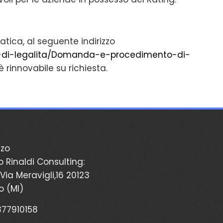
ica, al seguente indirizzo
g-di-legalita/Domanda-e-procedimento-di-
 rinnovabile su richiesta.
zzo
o Rinaldi Consulting:
Via Meravigli,16 20123
o (MI)
2377910158