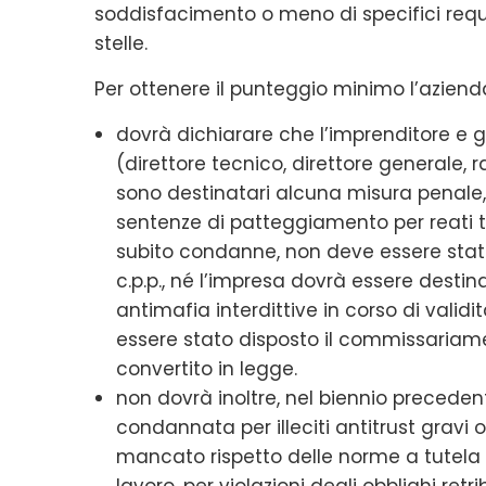
soddisfacimento o meno di specifici requi
stelle.
Per ottenere il punteggio minimo l’aziend
dovrà dichiarare che l’imprenditore e gli 
(direttore tecnico, direttore generale, 
sono destinatari alcuna misura penale,
sentenze di patteggiamento per reati tri
subito condanne, non deve essere stata 
c.p.p., né l’impresa dovrà essere desti
antimafia interdittive in corso di validi
essere stato disposto il commissariame
convertito in legge.
non dovrà inoltre, nel biennio precedent
condannata per illeciti antitrust gravi 
mancato rispetto delle norme a tutela d
lavoro, per violazioni degli obblighi retrib