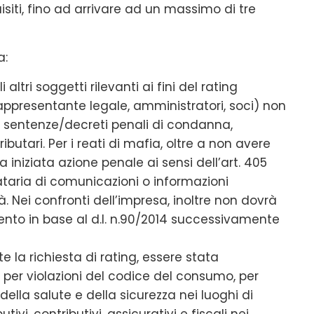
siti, fino ad arrivare ad un massimo di tre
a:
altri soggetti rilevanti ai fini del rating
rappresentante legale, amministratori, soci) non
 sentenze/decreti penali di condanna,
butari. Per i reati di mafia, oltre a non avere
iniziata azione penale ai sensi dell’art. 405
nataria di comunicazioni o informazioni
tà. Nei confronti dell’impresa, inoltre non dovrà
nto in base al d.l. n.90/2014 successivamente
e la richiesta di rating, essere stata
o per violazioni del codice del consumo, per
ella salute e della sicurezza nei luoghi di
utivi, contributivi, assicurativi e fiscali nei