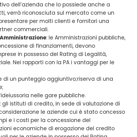
tivo dell’azienda che lo possiede anche a
fatti, verrà riconosciuta sul mercato come un
esentare per molti clienti e fornitori una
artner commerciali.
a Amministrazione
: le Amministrazioni pubbliche,
oncessione di finanziamenti, devono
rese in possesso del Rating di Legalità,
le. Nei rapporti con la PA i vantaggi per le
e di un punteggio aggiuntivo;riserva di una
e;
fideiussoria nelle gare pubbliche.
: gli istituti di credito, in sede di valutazione di
 considerazione le aziende cui è stato concesso
empi e i costi per la concessione del
zioni economiche di erogazione del credito
oli per le aziende in possesso del Rating.