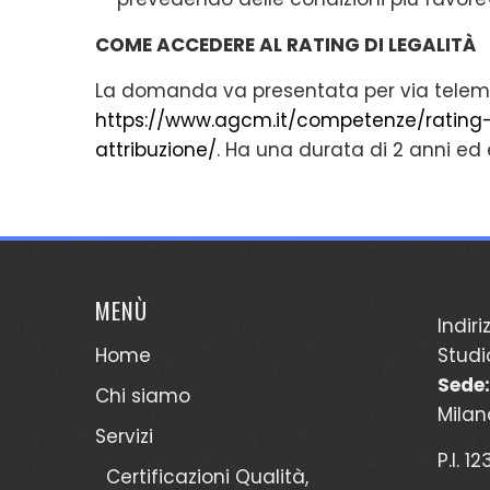
COME ACCEDERE AL RATING DI LEGALITÀ
La domanda va presentata per via telemat
https://www.agcm.it/competenze/ratin
attribuzione/
. Ha una durata di 2 anni ed è
MENÙ
Indiri
Home
Studi
Sede:
Chi siamo
Milan
Servizi
P.I. 1
Certificazioni Qualità,