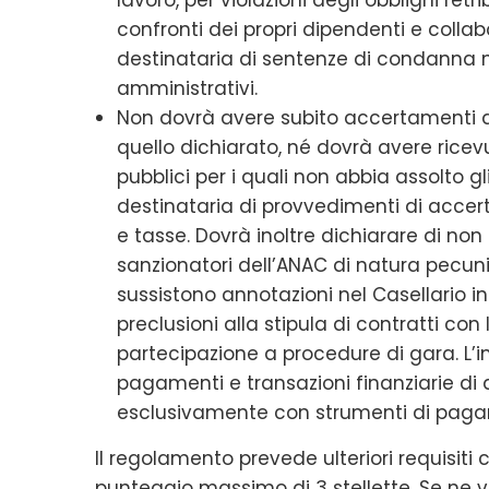
confronti dei propri dipendenti e colla
destinataria di sentenze di condanna né 
amministrativi.
Non dovrà avere subito accertamenti di
quello dichiarato, né dovrà avere rice
pubblici per i quali non abbia assolto gl
destinataria di provvedimenti di ac
e tasse. Dovrà inoltre dichiarare di no
sanzionatori dell’ANAC di natura pecun
sussistono annotazioni nel Casellario i
preclusioni alla stipula di contratti co
partecipazione a procedure di gara. L’i
pagamenti e transazioni finanziarie di 
esclusivamente con strumenti di pagam
Il regolamento prevede ulteriori requisiti c
punteggio massimo di 3 stellette. Se ne v