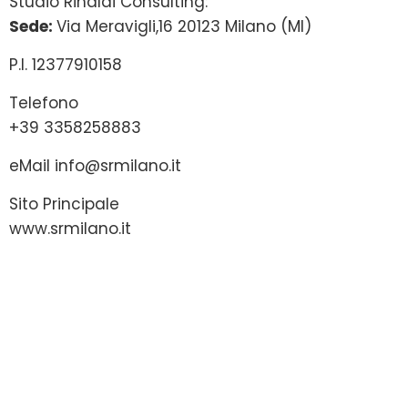
Studio Rinaldi Consulting:
Sede:
Via Meravigli,16 20123 Milano (MI)
P.I. 12377910158
Telefono
+39 3358258883
eMail
info@srmilano.it
Sito Principale
www.srmilano.it