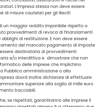
boratori. L’impresa stessa non deve essere
di misure cautelari per gli illeciti
 un maggior reddito imponibile rispetto a
vuto provvedimenti di revoca di finanziamenti
i obblighi di restituzione. E non deve essere
certamento del mancato pagamento di imposte
n essere destinataria di provvedimenti
iaria e/o interdittiva e dimostrare che non
nformatico delle imprese che implichino
n la Pubblica amministrazione o alla
mpresa dovrà inoltre dichiarare di effettuare
ammontare superiore alla soglia di mille euro
ento tracciabili.
he, se rispettati, garantiranno alle imprese il
erranno rispettati almeno 6 si otterranno due