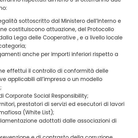
no:
egalità sottoscritto dal Ministero dell’Interno e
 ne costituiscono attuazione, del Protocollo
 dalla Lega delle Cooperative , e a livello locale
 categoria;
agamenti anche per importi inferiori rispetto a
 effettui il controllo di conformità delle
ive applicabili all’impresa o un modello
;
i Corporate Social Responsibility;
nitori, prestatori di servizi ed esecutori di lavori
 mafiosa (White List);
olamentazione adottati dalle associazioni di
prevenzione e di contrasto della corruzione.