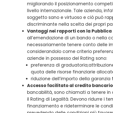
migliorando il posizionamento competi
livello internazionale. Tale azienda, in
soggetto sano e virtuoso e ciò può rappr
discriminante nella scelta dei propri p
Vantaggi nei rapporti con la Pubblic
all’emendazione di un bando o nella c
necessariamente tenere conto delle imp
considerandolo come criterio preferenzia
aziende in possesso del Rating sono:
preferenza di graduatoria;attribuzion
quota delle risorse finanziarie allocat
riduzione dell’importo della garanzia 
Accesso facilitato al credito bancario
bancabilità, sono chiamati a tenere in
il Rating di Legalità. Devono ridurre i t
finanziamento e rideterminare le condi
prevedendo delle condizioni più favorev