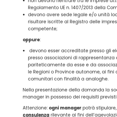
non devono rientrare tra le imprese attiv
Regolamento UE n. 1407/2013 della Com
devono avere sede legale e/o unità loca
risultare iscritte al Registro delle im
competente;
oppure
:
devono esser accreditate presso gli ele
presso associazioni di rappresentanza
pariteticamente da esse e da associazi
le Regioni o Province autonome, ai fini d
comunitari con finalità a analoghe.
Nella presentazione della domanda la soc
manager in possesso dei requisiti previsti 
Attenzione:
ogni manager
potrà stipulare,
consulenza
rilevante ai fini dell’agevolaz