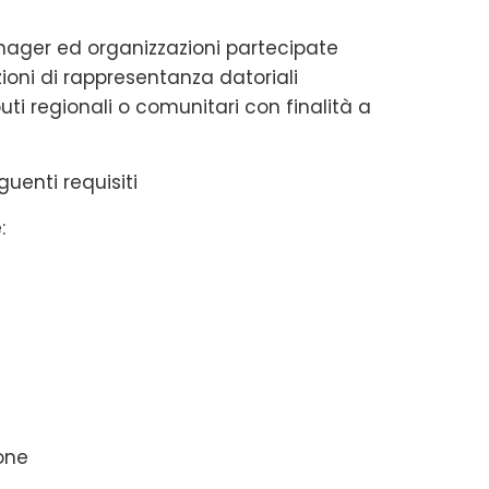
nager ed organizzazioni partecipate
oni di rappresentanza datoriali
buti regionali o comunitari con finalità a
uenti requisiti
:
ione