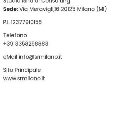
Studio Rinaldi Consulting:
Sede:
Via Meravigli,16 20123 Milano (MI)
P.I. 12377910158
Telefono
+39 3358258883
eMail
info@srmilano.it
Sito Principale
www.srmilano.it